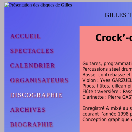
GILLES TH
Crock’-
ACCUEIL
SPECTACLES
Guitares, programmatio
CALENDRIER
Percussions steel drum
Basse, contrebasse et
ORGANISATEURS
Violon : Yves GARZUE
Pipes, flûtes, uillean 
Flûte traversière : Pa
DISCOGRAPHIE
Clarinette : Pierre GA
Enregistré & mixé au s
ARCHIVES
courant l’année 1998 
Conception graphique et
BIOGRAPHIE