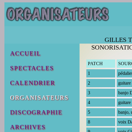
GILLES TH
SONORISATIO
ACCUEIL
PATCH
SOUR
SPECTACLES
1
pédalie
CALENDRIER
2
guitare
3
banjo 
ORGANISATEURS
4
guitare
DISCOGRAPHIE
5
banjo, 
8
voix D
ARCHIVES
9
voix Gi