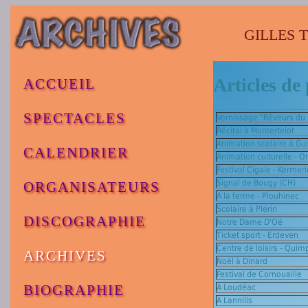
GILLES TH
Articles de 
ACCUEIL
SPECTACLES
Vernissage "Rêveurs du
Récital à Montertelot
Animation scolaire à Gu
CALENDRIER
Animation culturelle - O
Festival Cigale - Kermer
Signal de Bougy (CH)
ORGANISATEURS
A la ferme - Plouhinec
Scolaire à Plérin
DISCOGRAPHIE
Notre Dame D'Oé
Ticket sport - Erdeven
Centre de loisirs - Quim
ARCHIVES
Noël à Dinard
Festival de Cornouaille
BIOGRAPHIE
A Loudéac
A Lannilis